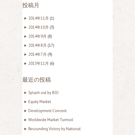
投稿月
2014年11月
(1)
2014年10月
(3)
2014年9月
(8)
2014年8月
(17)
2014年7月
(9)
2013年11月
(6)
最近の投稿
Splash out by BOJ
Equity Market
Development Concent
Worldwide Market Turmoil
Resounding Victory by National